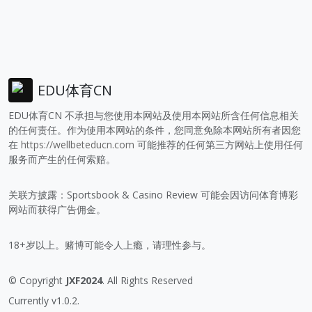
EDU体育CN
EDU体育CN 不承担与您使用本网站及使用本网站所含任何信息相关
的任何责任。作为使用本网站的条件，您同意免除本网站所有者因您
在
https://wellbeteducn.com
可能推荐的任何第三方网站上使用任何
服务而产生的任何索赔。
关联方披露：Sportsbook & Casino Review 可能会因访问体育博彩
网站而获得广告佣金。
18+岁以上。赌博可能令人上瘾，请理性参与。
© Copyright
JXF2024
. All Rights Reserved
Currently v1.0.2.