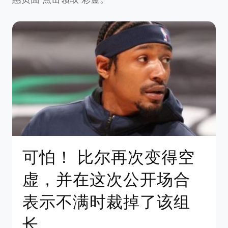
可怕！ 比尔再次变得空
虚，并在这次公开场合
表示不满时裁掉了该组
长