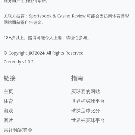
服务而产生的任何索赔。
关联方披露：Sportsbook & Casino Review 可能会因访问体育博彩
网站而获得广告佣金。
18+岁以上。赌博可能令人上瘾，请理性参与。
© Copyright
JXF2024
. All Rights Reserved
Currently v1.0.2.
链接
指南
主页
买球赛的网站
体育
世界杯买球平台
游戏
球探足球比分
图片
世界杯买球平台
吉祥独家奖金