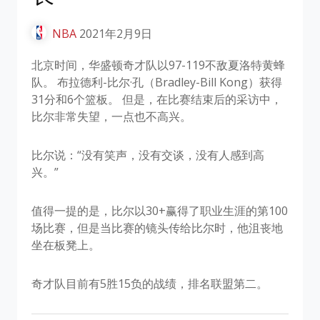
NBA
2021年2月9日
北京时间，华盛顿奇才队以97-119不敌夏洛特黄蜂
队。 布拉德利-比尔·孔（Bradley-Bill Kong）获得
31分和6个篮板。 但是，在比赛结束后的采访中，
比尔非常失望，一点也不高兴。
比尔说：“没有笑声，没有交谈，没有人感到高
兴。”
值得一提的是，比尔以30+赢得了职业生涯的第100
场比赛，但是当比赛的镜头传给比尔时，他沮丧地
坐在板凳上。
奇才队目前有5胜15负的战绩，排名联盟第二。