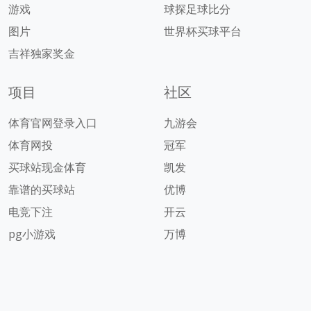
游戏
球探足球比分
图片
世界杯买球平台
吉祥独家奖金
项目
社区
体育官网登录入口
九游会
体育网投
冠军
买球站现金体育
凯发
靠谱的买球站
优博
电竞下注
开云
pg小游戏
万博