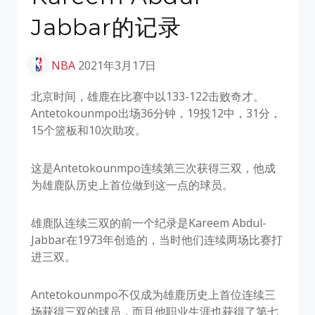
Jabbar的记录
NBA
2021年3月17日
北京时间，雄鹿在比赛中以133-122击败奇才。
Antetokounmpo出场36分钟，19投12中，31分，
15个篮板和10次助攻。
这是Antetokounmpo连续第三次获得三双，他成
为雄鹿队历史上首位做到这一点的球员。
雄鹿队连续三双的前一个纪录是Kareem Abdul-
Jabbar在1973年创造的，当时他们连续两场比赛打
进三双。
Antetokounmpo不仅成为雄鹿历史上首位连续三
场获得三双的球员，而且他职业生涯也获得了第七