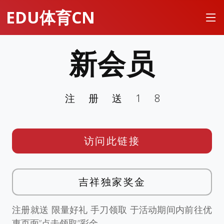
EDU体育CN
新会员
注册送18
访问此链接
吉祥独家奖金
注册就送 限量好礼 手刀领取 于活动期间内前往优
惠页面”点击领取”彩金。