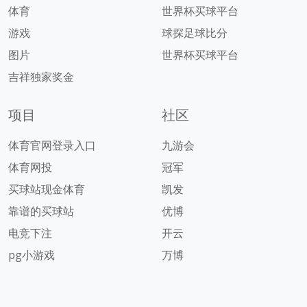
体育
世界杯买球平台
游戏
球探足球比分
图片
世界杯买球平台
吉祥独家奖金
项目
社区
体育官网登录入口
九游会
体育网投
冠军
买球站现金体育
凯发
靠谱的买球站
优博
电竞下注
开云
pg小游戏
万博