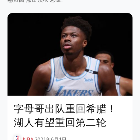
字母哥出队重回希腊！
湖人有望重回第二轮
NBA
2021年6月1日