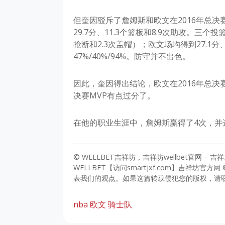
但奎因驳斥了詹姆斯和欧文在2016年总
29.7分、11.3个篮板和8.9次助攻。三个投
抢断和2.3次盖帽）；欧文场均得到27.1分
47%/40%/94%。防守并不出色。
因此，奎因得出结论，欧文在2016年总
决赛MVP有点过分了。
在他的职业生涯中，詹姆斯赢得了4次，并选
© WELLBET吉祥坊，吉祥坊wellbet官网 –
WELLBET【访问smartjxf.com】吉祥坊官方
表我们的观点。如果这篇转载侵犯您的版权，请
nba
欧文
骑士队