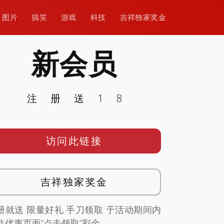
图片
搞笑
游戏
科技
吉祥独家奖金
新会员
注册送18
访问此链接
吉祥独家奖金
册就送 限量好礼 手刀领取 于活动期间内
往优惠页面”点击领取”彩金。