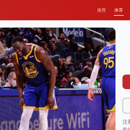
推荐
体育
注
前