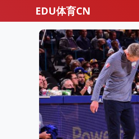
EDU体育CN