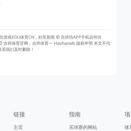
里
 吉祥坊游戏EDU体育CN，好笑新闻 © 吉祥坊APP手机吉祥坊
网 © 吉祥体育官网，吉祥体育一 Haohaowb 版权申明 本文不代
联系我们及时删除！
链接
指南
项
主页
买球赛的网站
体