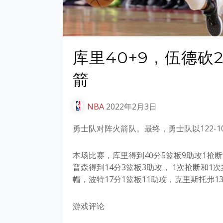
库里40+9，伍德砍
箭
NBA
2022年2月3日
勇士队对阵火箭队。最终，勇士队以122-1
本场比赛，库里得到40分5篮板9助攻1抢断
普森得到14分3篮板3助攻， 1次抢断和1
帽，波特17分1篮板11助攻，克里斯托弗1
游戏评论