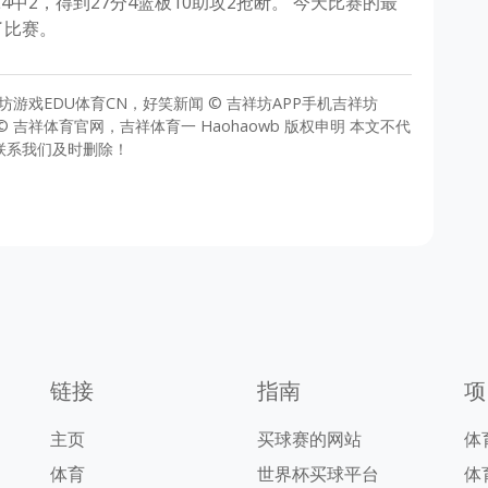
4中2，得到27分4篮板10助攻2抢断。 今天比赛的最
了比赛。
 吉祥坊游戏EDU体育CN，好笑新闻 © 吉祥坊APP手机吉祥坊
网 © 吉祥体育官网，吉祥体育一 Haohaowb 版权申明 本文不代
联系我们及时删除！
链接
指南
项
主页
买球赛的网站
体
体育
世界杯买球平台
体