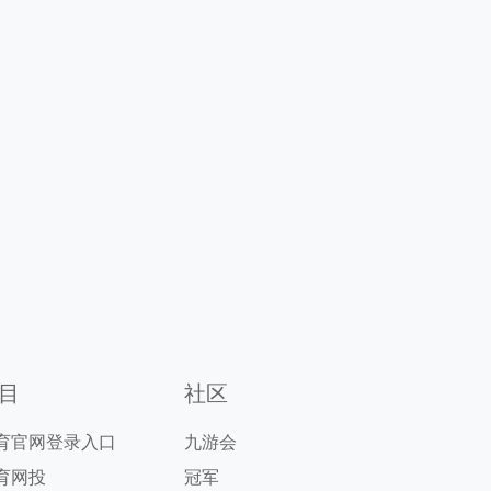
目
社区
育官网登录入口
九游会
育网投
冠军