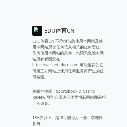
EDU体育CN
EDU体育CN 不承担与您使用本网站及使
用本网站所含任何信息相关的任何责任。
作为使用本网站的条件，您同意免除本网
站所有者因您在
https://wellbeteducn.com
可能推荐的任
何第三方网站上使用任何服务而产生的任
何索赔。
关联方披露：Sportsbook & Casino
Review 可能会因访问体育博彩网站而获得
广告佣金。
18+岁以上。赌博可能令人上瘾，请理性
参与。