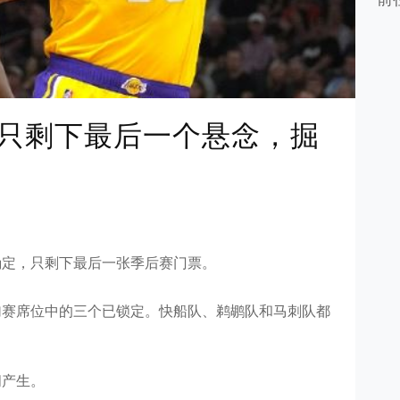
只剩下最后一个悬念，掘
确定，只剩下最后一张季后赛门票。
加赛席位中的三个已锁定。快船队、鹈鹕队和马刺队都
间产生。