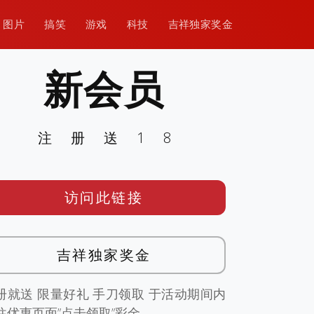
图片
搞笑
游戏
科技
吉祥独家奖金
新会员
注册送18
访问此链接
吉祥独家奖金
册就送 限量好礼 手刀领取 于活动期间内
往优惠页面”点击领取”彩金。