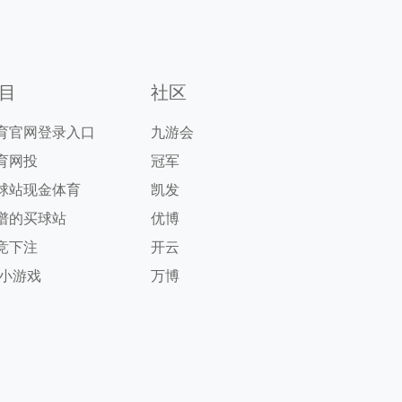
目
社区
育官网登录入口
九游会
育网投
冠军
球站现金体育
凯发
谱的买球站
优博
竞下注
开云
g小游戏
万博