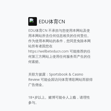
EDU体育CN
EDU体育CN 不承担与您使用本网站及使
用本网站所含任何信息相关的任何责任。
作为使用本网站的条件，您同意免除本网
站所有者因您在
https://wellbeteducn.com
可能推荐的任
何第三方网站上使用任何服务而产生的任
何索赔。
关联方披露：Sportsbook & Casino
Review 可能会因访问体育博彩网站而获得
广告佣金。
18+岁以上。赌博可能令人上瘾，请理性
参与。