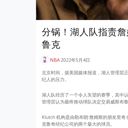
分锅！湖人队指责詹
鲁克
NBA
2022年5月4日
北京时间，据美国媒体报道，湖人管理层正
纪人的压力。
湖人队经历了一个令人失望的赛季，其中
管理层认为最终推动球队决定交易威斯布
Klutch 机构是由勒布朗·詹姆斯的朋友
克鲁奇经纪公司的两个最大的球员。