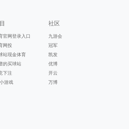
目
社区
育官网登录入口
九游会
育网投
冠军
球站现金体育
凯发
谱的买球站
优博
竞下注
开云
g小游戏
万博