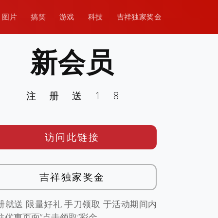
图片
搞笑
游戏
科技
吉祥独家奖金
新会员
注册送18
访问此链接
吉祥独家奖金
册就送 限量好礼 手刀领取 于活动期间内
往优惠页面”点击领取”彩金。