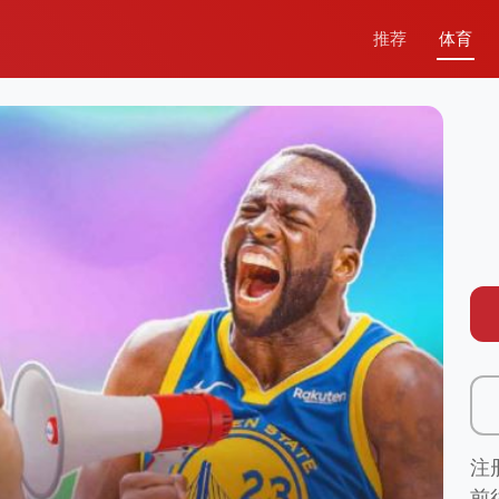
推荐
体育
注
前