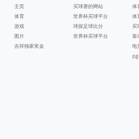
主页
买球赛的网站
体
体育
世界杯买球平台
体
游戏
球探足球比分
买
图片
世界杯买球平台
靠
吉祥独家奖金
电
p