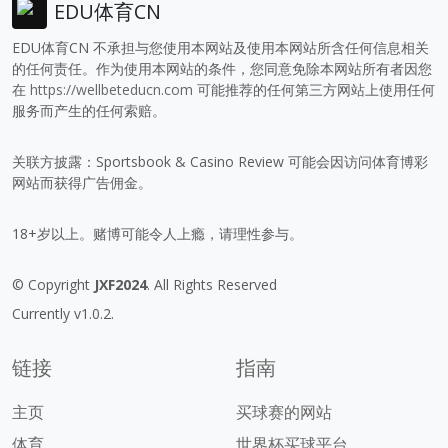
EDU体育CN
EDU体育CN 不承担与您使用本网站及使用本网站所含任何信息相关
的任何责任。作为使用本网站的条件，您同意免除本网站所有者因您
在
https://wellbeteducn.com
可能推荐的任何第三方网站上使用任何
服务而产生的任何索赔。
关联方披露：Sportsbook & Casino Review 可能会因访问体育博彩
网站而获得广告佣金。
18+岁以上。赌博可能令人上瘾，请理性参与。
© Copyright
JXF2024
. All Rights Reserved
Currently v1.0.2.
链接
指南
主页
买球赛的网站
体育
世界杯买球平台