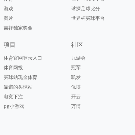
游戏
球探足球比分
图片
世界杯买球平台
吉祥独家奖金
项目
社区
体育官网登录入口
九游会
体育网投
冠军
买球站现金体育
凯发
靠谱的买球站
优博
电竞下注
开云
pg小游戏
万博