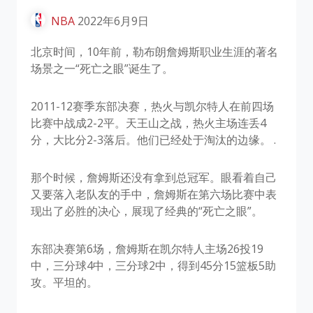
NBA
2022年6月9日
北京时间，10年前，勒布朗詹姆斯职业生涯的著名
场景之一“死亡之眼”诞生了。
2011-12赛季东部决赛，热火与凯尔特人在前四场
比赛中战成2-2平。天王山之战，热火主场连丢4
分，大比分2-3落后。他们已经处于淘汰的边缘。 .
那个时候，詹姆斯还没有拿到总冠军。眼看着自己
又要落入老队友的手中，詹姆斯在第六场比赛中表
现出了必胜的决心，展现了经典的“死亡之眼”。
东部决赛第6场，詹姆斯在凯尔特人主场26投19
中，三分球4中，三分球2中，得到45分15篮板5助
攻。平坦的。