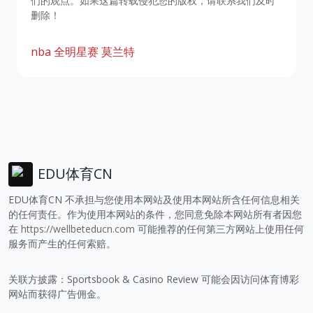
们的观点。如果这篇转载侵犯您的版权，请联系我们及时
删除！
nba
全明星赛
莫兰特
EDU体育CN
EDU体育CN 不承担与您使用本网站及使用本网站所含任何信息相关
的任何责任。作为使用本网站的条件，您同意免除本网站所有者因您
在
https://wellbeteducn.com
可能推荐的任何第三方网站上使用任何
服务而产生的任何索赔。
关联方披露：Sportsbook & Casino Review 可能会因访问体育博彩
网站而获得广告佣金。