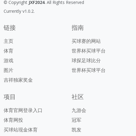
© Copyright
JXF2024
. All Rights Reserved
Currently v1.0.2.
链接
指南
主页
买球赛的网站
体育
世界杯买球平台
游戏
球探足球比分
图片
世界杯买球平台
吉祥独家奖金
项目
社区
体育官网登录入口
九游会
体育网投
冠军
买球站现金体育
凯发