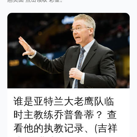
谁是亚特兰大老鹰队临
时主教练乔普鲁蒂？ 查
看他的执教记录、(吉祥