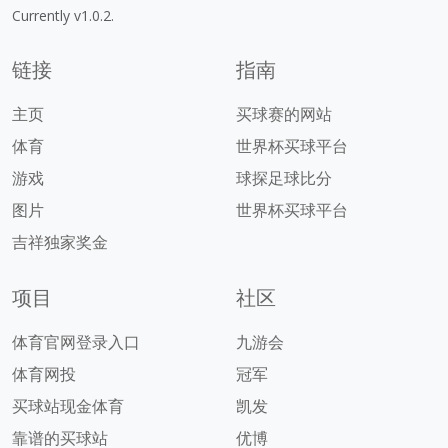
Currently v1.0.2.
链接
指南
主页
买球赛的网站
体育
世界杯买球平台
游戏
球探足球比分
图片
世界杯买球平台
吉祥独家奖金
项目
社区
体育官网登录入口
九游会
体育网投
冠军
买球站现金体育
凯发
靠谱的买球站
优博