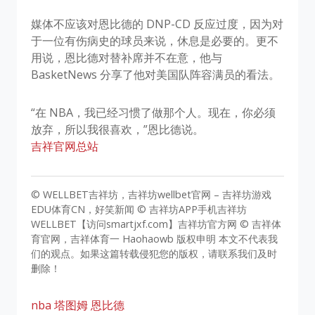
媒体不应该对恩比德的 DNP-CD 反应过度，因为对
于一位有伤病史的球员来说，休息是必要的。更不
用说，恩比德对替补席并不在意，他与
BasketNews 分享了他对美国队阵容满员的看法。
“在 NBA，我已经习惯了做那个人。现在，你必须
放弃，所以我很喜欢，”恩比德说。
吉祥官网总站
© WELLBET吉祥坊，吉祥坊wellbet官网 – 吉祥坊游戏
EDU体育CN，好笑新闻 © 吉祥坊APP手机吉祥坊
WELLBET【访问smartjxf.com】吉祥坊官方网 © 吉祥体
育官网，吉祥体育一 Haohaowb 版权申明 本文不代表我
们的观点。如果这篇转载侵犯您的版权，请联系我们及时
删除！
nba
塔图姆
恩比德