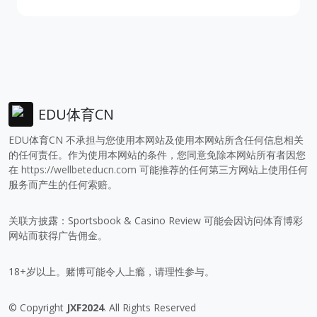
EDU体育CN
EDU体育CN 不承担与您使用本网站及使用本网站所含任何信息相关
的任何责任。作为使用本网站的条件，您同意免除本网站所有者因您
在
https://wellbeteducn.com
可能推荐的任何第三方网站上使用任何
服务而产生的任何索赔。
关联方披露：Sportsbook & Casino Review 可能会因访问体育博彩
网站而获得广告佣金。
18+岁以上。赌博可能令人上瘾，请理性参与。
© Copyright
JXF2024
. All Rights Reserved