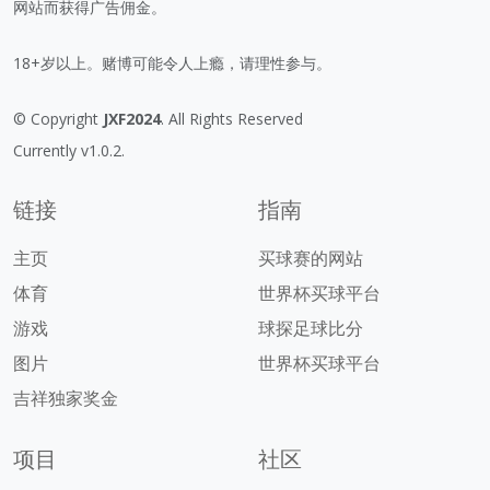
网站而获得广告佣金。
18+岁以上。赌博可能令人上瘾，请理性参与。
© Copyright
JXF2024
. All Rights Reserved
Currently v1.0.2.
链接
指南
主页
买球赛的网站
体育
世界杯买球平台
游戏
球探足球比分
图片
世界杯买球平台
吉祥独家奖金
项目
社区