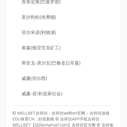
库蒂尼奥(巴塞罗那)
里沙利松(埃弗顿)
菲尔米诺(利物浦)
泰森(顿涅茨克矿工)
蒂亚戈-席尔瓦(巴黎圣日耳曼)
威廉(切尔西)
威廉-若泽(皇家社会)
© WELLBET吉祥坊，吉祥坊wellbet官网 – 吉祥坊游戏
EDU体育CN，好笑新闻 © 吉祥坊APP手机吉祥坊
WELLBET【访问smartjxf.com】吉祥坊官方网 © 吉祥体