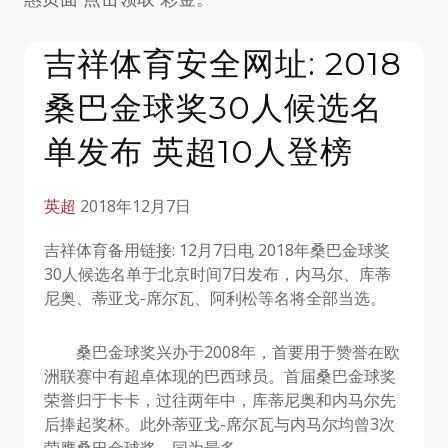
吉祥体育安全网址: 2018
桑巴金球奖30人候选名
单发布 英超10人登榜
英超
2018年12月7日
吉祥体育备用链接: 12月7日电 2018年桑巴金球奖
30人候选名单于北京时间7日发布，内马尔、库蒂
尼奥、蒂亚戈-席尔瓦、阿利松等名将全部当选。
桑巴金球奖兴办于2008年，首要用于赞誉在欧
洲联赛中有超卓体现的巴西球员。首届桑巴金球奖
荣誉归于卡卡，过往两年中，库蒂尼奥和内马尔先
后捧起奖杯。此外蒂亚戈-席尔瓦与内马尔均曾3次