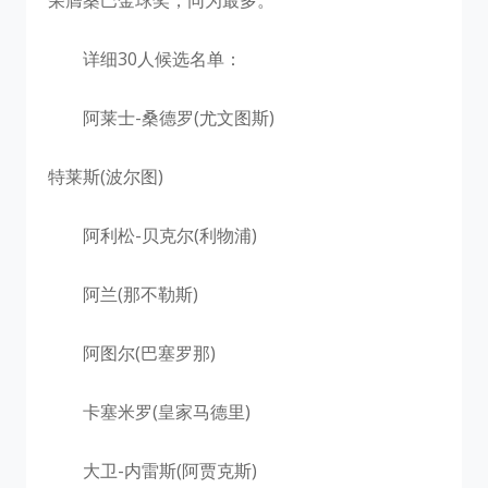
荣膺桑巴金球奖，同为最多。
详细30人候选名单：
阿莱士-桑德罗(尤文图斯)
特莱斯(波尔图)
阿利松-贝克尔(利物浦)
阿兰(那不勒斯)
阿图尔(巴塞罗那)
卡塞米罗(皇家马德里)
大卫-内雷斯(阿贾克斯)