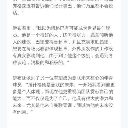
弗格森没有告诉他们张开嘴巴，他们乃至都不会说
话。”
伊布着重，“我以为博格巴有可能成为世界最佳球
员。他是一个很好的人，练习很尽力，愿意倾听他
人的建议，巴望变得更超卓，并且充满求胜愿望，
想要在每场比赛都体现超卓。外界所发作的工作没
有真实影响到他，由于到了他这个级别，会遇到各
种谈论，消极的和积极的。”
伊布还谈到了另一位有望成为曼联未来核心的年青
球员，“拉什福德是曼联的未来。一开始我看到他更
多是个人体现，而现在他更重视为团队贡献自己的
能力，而不仅仅是为了自己。他具有很大的潜力和
未来，尤其是他来自曼联青训，我以为他的未来没
有约束。”