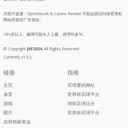
关联方披露：Sportsbook & Casino Review 可能会因访问体育博彩
网站而获得广告佣金。
18+岁以上。赌博可能令人上瘾，请理性参与。
© Copyright
JXF2024
. All Rights Reserved
Currently v1.0.2.
链接
指南
主页
买球赛的网站
体育
世界杯买球平台
游戏
球探足球比分
图片
世界杯买球平台
吉祥独家奖金