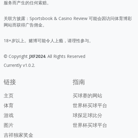
服务而产生的任何索赔。
关联方披露：Sportsbook & Casino Review 可能会因访问体育博彩
网站而获得广告佣金。
18+岁以上。赌博可能令人上瘾，请理性参与。
© Copyright
JXF2024
. All Rights Reserved
Currently v1.0.2.
链接
指南
主页
买球赛的网站
体育
世界杯买球平台
游戏
球探足球比分
图片
世界杯买球平台
吉祥独家奖金