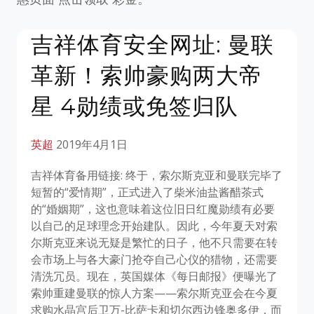
吉祥体育安全网址: 曼联
革新！索帅豪购两大帝
星 4勋绩或免签归队
英超
2019年4月1日
吉祥体育备用链接: 终于，索尔斯克亚和曼联完毕了
短暂的“爱情期”，正式进入了柴米油盐酱醋茶式
的“婚姻期”，这也意味着这位旧日红魔勋绩有必要
以自己的足球理念开始建队。因此，今年夏天对索
尔斯克亚来说无疑是繁忙的日子，他不只需要在转
会市场上与各大豪门抢夺自己心仪的猎物，还需要
清洗冗员。现在，英国媒体《每日邮报》便曝光了
索帅重建曼联的惊人方案——索尔斯克亚会在今夏
求购水晶宫后卫万-比萨卡和切尔西边锋奥多伊，而