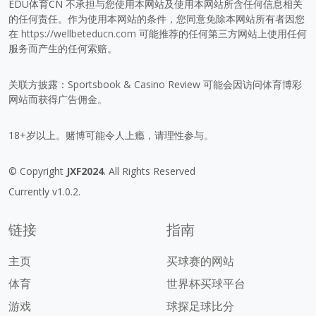
EDU体育CN 不承担与您使用本网站及使用本网站所含任何信息相关
的任何责任。作为使用本网站的条件，您同意免除本网站所有者因您
在
https://wellbeteducn.com
可能推荐的任何第三方网站上使用任何
服务而产生的任何索赔。
关联方披露：Sportsbook & Casino Review 可能会因访问体育博彩
网站而获得广告佣金。
18+岁以上。赌博可能令人上瘾，请理性参与。
© Copyright
JXF2024
. All Rights Reserved
Currently v1.0.2.
链接
指南
主页
买球赛的网站
体育
世界杯买球平台
游戏
球探足球比分