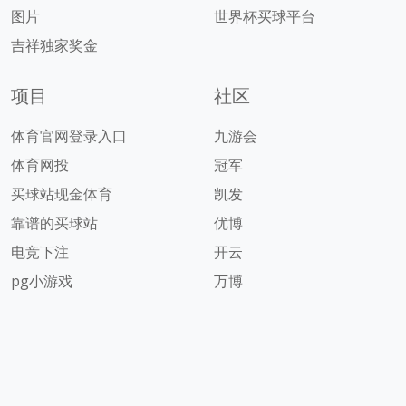
图片
世界杯买球平台
吉祥独家奖金
项目
社区
体育官网登录入口
九游会
体育网投
冠军
买球站现金体育
凯发
靠谱的买球站
优博
电竞下注
开云
pg小游戏
万博