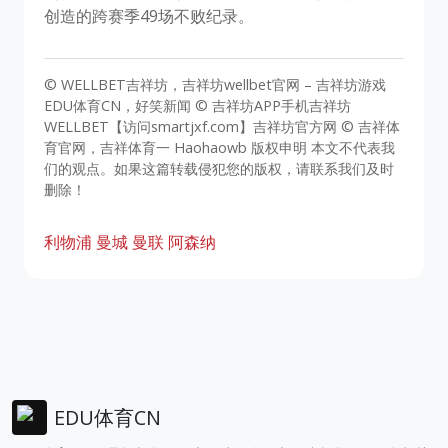
创造的跨赛季49场不败纪录。
© WELLBET吉祥坊，吉祥坊wellbet官网 – 吉祥坊游戏
EDU体育CN，好笑新闻 © 吉祥坊APP手机吉祥坊
WELLBET【访问smartjxf.com】吉祥坊官方网 © 吉祥体
育官网，吉祥体育一 Haohaowb 版权申明 本文不代表我
们的观点。如果这篇转载侵犯您的版权，请联系我们及时
删除！
利物浦
曼城
曼联
阿森纳
EDU体育CN