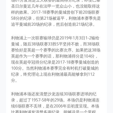
场61分发清楚五大联赛的最高得分纪录，即便巴黎
圣日尔曼近几年在法甲一览众山小，也没能取得这
样的效果。2017-18赛季的曼城曾创下前20场联赛
58分的纪录，但第21场被逼平，利物浦本赛季先是
追平曼城前20场的纪录，然后创造前21场纪录。
利物浦上一次联赛输球仍是2019年1月3日1-2输给
曼城，随后38场联赛33胜5平坚持不败，而38场联
赛恰好是英超一个赛季的比赛次序。如果把这38场
英超作为一个赛季的话，那利物浦得分是104分，
现在英超夺冠得分纪录是2017-18赛季曼城创造的
100分。当然利物浦本赛季完全有时机打破曼城的
纪录，终究理论上现在利物浦最高能够拿到112
分。
利物浦本场还发清楚沙龙连续30场联赛进球的纪
录，超过了1957-58年的29场。本场仍是利物浦连
续6场联赛不丢球，是在2006年后初度呈现。本场
比赛利物浦发清楚多项纪录，能够说是一个里程