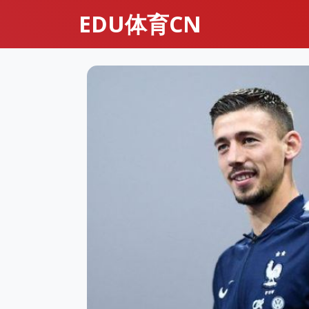
EDU体育CN