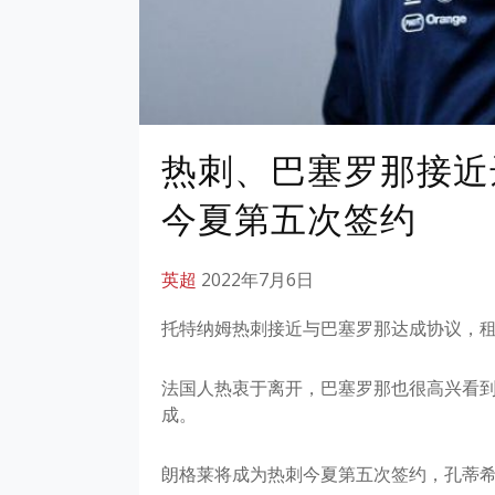
热刺、巴塞罗那接近
今夏第五次签约
英超
2022年7月6日
托特纳姆热刺接近与巴塞罗那达成协议，
法国人热衷于离开，巴塞罗那也很高兴看到
成。
朗格莱将成为热刺今夏第五次签约，孔蒂