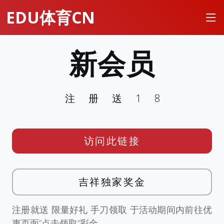
EDU体育CN
新会员
注册送18
访问此链接
吉祥独家奖金
注册就送 限量好礼 手刀领取 于活动期间内前往优
惠页面”点击领取”彩金。