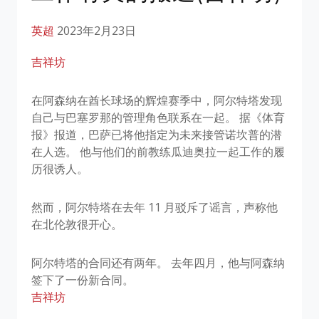
英超
2023年2月23日
吉祥坊
在阿森纳在酋长球场的辉煌赛季中，阿尔特塔发现
自己与巴塞罗那的管理角色联系在一起。 据《体育
报》报道，巴萨已将他指定为未来接管诺坎普的潜
在人选。 他与他们的前教练瓜迪奥拉一起工作的履
历很诱人。
然而，阿尔特塔在去年 11 月驳斥了谣言，声称他
在北伦敦很开心。
阿尔特塔的合同还有两年。 去年四月，他与阿森纳
签下了一份新合同。
吉祥坊