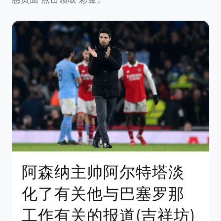
阿森纳主帅阿尔特塔淡
化了有关他与巴塞罗那
工作有关的报道(吉祥坊)