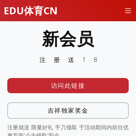
EDU体育CN
新会员
注册送18
访问此链接
吉祥独家奖金
注册就送 限量好礼 手刀领取 于活动期间内前往优
惠页面”点击领取”彩金。