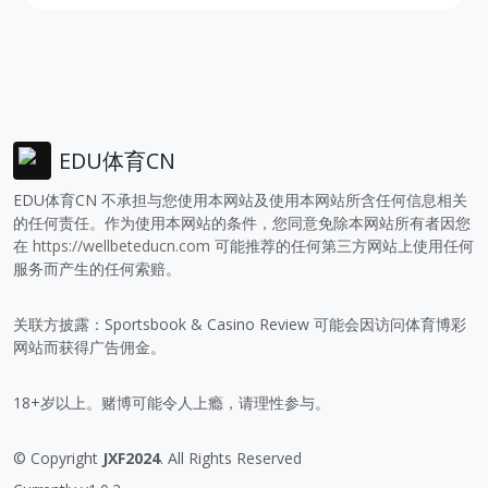
EDU体育CN
EDU体育CN 不承担与您使用本网站及使用本网站所含任何信息相关
的任何责任。作为使用本网站的条件，您同意免除本网站所有者因您
在
https://wellbeteducn.com
可能推荐的任何第三方网站上使用任何
服务而产生的任何索赔。
关联方披露：Sportsbook & Casino Review 可能会因访问体育博彩
网站而获得广告佣金。
18+岁以上。赌博可能令人上瘾，请理性参与。
© Copyright
JXF2024
. All Rights Reserved