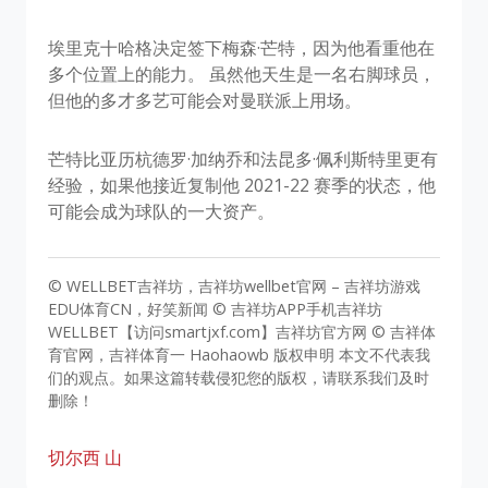
埃里克十哈格决定签下梅森·芒特，因为他看重他在
多个位置上的能力。 虽然他天生是一名右脚球员，
但他的多才多艺可能会对曼联派上用场。
芒特比亚历杭德罗·加纳乔和法昆多·佩利斯特里更有
经验，如果他接近复制他 2021-22 赛季的状态，他
可能会成为球队的一大资产。
© WELLBET吉祥坊，吉祥坊wellbet官网 – 吉祥坊游戏
EDU体育CN，好笑新闻 © 吉祥坊APP手机吉祥坊
WELLBET【访问smartjxf.com】吉祥坊官方网 © 吉祥体
育官网，吉祥体育一 Haohaowb 版权申明 本文不代表我
们的观点。如果这篇转载侵犯您的版权，请联系我们及时
删除！
切尔西
山