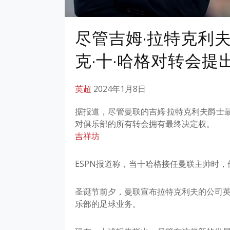
尽管吉姆·拉特克利
克·十·哈格对转会提
英超
2024年1月8日
据报道，尽管曼联的吉姆·拉特克利夫爵士
对俱乐部的所有转会拥有最终决定权。
吉祥坊
ESPN报道称，当十哈格接任曼联主帅时
圣诞节前夕，曼联宣布拉特克利夫的公司英
乐部的足球业务。