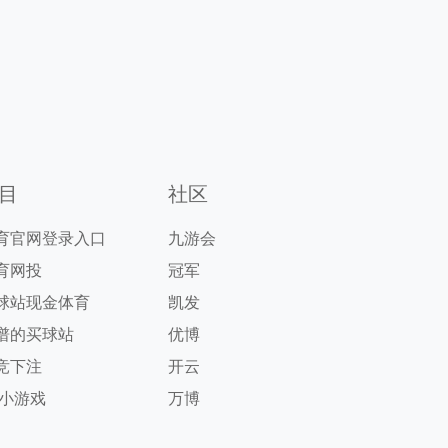
目
社区
育官网登录入口
九游会
育网投
冠军
球站现金体育
凯发
谱的买球站
优博
竞下注
开云
g小游戏
万博