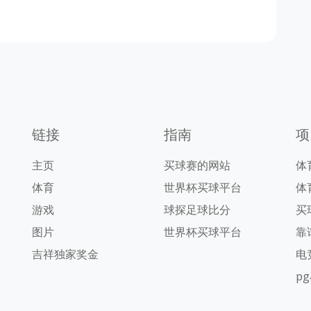
链接
指南
项
主页
买球赛的网站
体
体育
世界杯买球平台
体
游戏
球探足球比分
买
图片
世界杯买球平台
靠
吉祥独家奖金
电
p