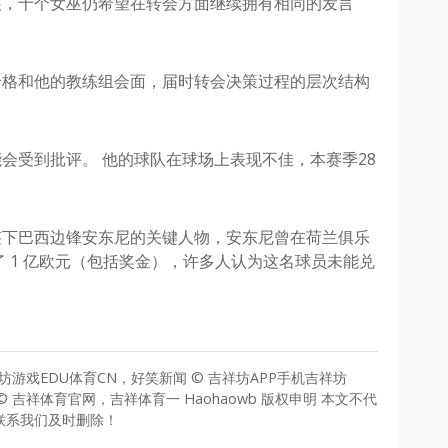
展，十个女巫仍希望在转会方面继续拥有相同的发言
哈格和他的教练组会面，届时转会决策过程的层次结构
会受到批评。 他的球队在球场上表现不佳，本赛季28
签下巴西边锋安东尼的关键人物，安东尼曾在荷兰俱乐
 1 亿欧元（包括奖金），许多人认为这名球员未能兑
。
 吉祥坊游戏EDU体育CN，好笑新闻 © 吉祥坊APP手机吉祥坊
网 © 吉祥体育官网，吉祥体育一 Haohaowb 版权申明 本文不代
联系我们及时删除！