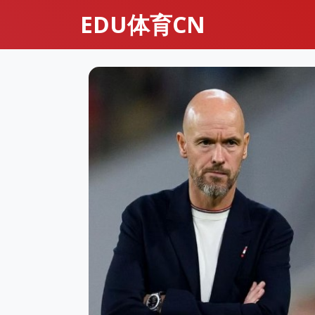
EDU体育CN