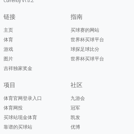
Currently v1.0.2.
链接
指南
主页
买球赛的网站
体育
世界杯买球平台
游戏
球探足球比分
图片
世界杯买球平台
吉祥独家奖金
项目
社区
体育官网登录入口
九游会
体育网投
冠军
买球站现金体育
凯发
靠谱的买球站
优博