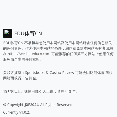
EDU体育CN
EDU体育CN 不承担与您使用本网站及使用本网站所含任何信息相关
的任何责任。作为使用本网站的条件，您同意免除本网站所有者因您
在
https://wellbeteducn.com
可能推荐的任何第三方网站上使用任何
服务而产生的任何索赔。
关联方披露：Sportsbook & Casino Review 可能会因访问体育博彩
网站而获得广告佣金。
18+岁以上。赌博可能令人上瘾，请理性参与。
© Copyright
JXF2024
. All Rights Reserved
Currently v1.0.2.