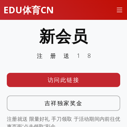
EDU体育CN
新会员
注册送18
访问此链接
吉祥独家奖金
注册就送 限量好礼 手刀领取 于活动期间内前往优
惠页面”点击领取”彩金。