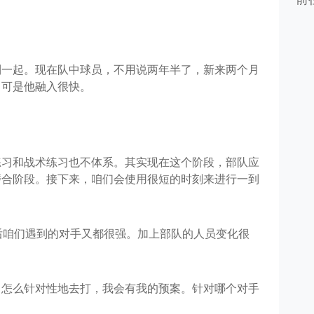
到一起。现在队中球员，不用说两年半了，新来两个月
，可是他融入很快。
练习和战术练习也不体系。其实现在这个阶段，部队应
磨合阶段。接下来，咱们会使用很短的时刻来进行一到
后咱们遇到的对手又都很强。加上部队的人员变化很
，怎么针对性地去打，我会有我的预案。针对哪个对手