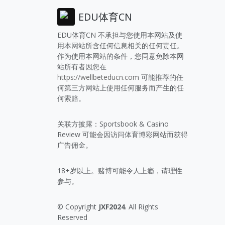
EDU体育CN
EDU体育CN 不承担与您使用本网站及使
用本网站所含任何信息相关的任何责任。
作为使用本网站的条件，您同意免除本网
站所有者因您在
https://wellbeteducn.com
可能推荐的任
何第三方网站上使用任何服务而产生的任
何索赔。
关联方披露：Sportsbook & Casino
Review 可能会因访问体育博彩网站而获得
广告佣金。
18+岁以上。赌博可能令人上瘾，请理性
参与。
© Copyright
JXF2024
. All Rights
Reserved