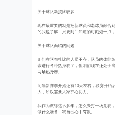
关于球队新援比较多
现在最重要的就是把新球员和老球员融合
的我也了解，只要阿兰知道的时刻短一点
关于球队面临的问题
咱们在阿布扎比的人员不齐，队员的体能
该进行各种热身赛了，但咱们现在还处于
两场热身赛。
间隔新赛季开始还有10天左右，联赛开始
大，所以需要大家齐心协力。
我作为教练这么多年，怎么去打一场竞赛
做什么准备，我自己心中有数。