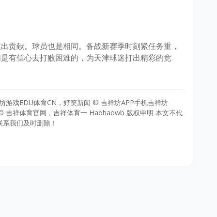
做出贡献。球员也是相同。备战新赛季时刻紧任务重，
们是有信心去打败困难的，为天津球迷打出精彩的竞
 吉祥坊游戏EDU体育CN，好笑新闻 © 吉祥坊APP手机吉祥坊
网 © 吉祥体育官网，吉祥体育一 Haohaowb 版权申明 本文不代
联系我们及时删除！