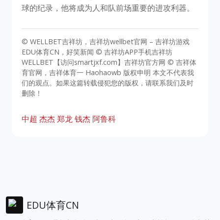
球的纪录，他将成为人和队前场重要的进攻利器。
© WELLBET吉祥坊，吉祥坊wellbet官网 – 吉祥坊游戏
EDU体育CN，好笑新闻 © 吉祥坊APP手机吉祥坊
WELLBET【访问smartjxf.com】吉祥坊官方网 © 吉祥体
育官网，吉祥体育一 Haohaowb 版权申明 本文不代表我
们的观点。如果这篇转载侵犯您的版权，请联系我们及时
删除！
中超
杰杰
郑龙
钱杰
阿鲁科
EDU体育CN