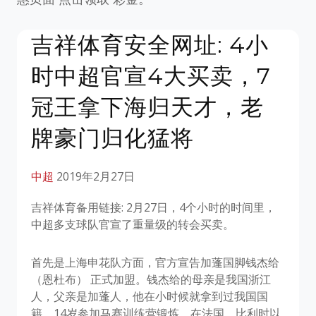
吉祥体育安全网址: 4小
时中超官宣4大买卖，7
冠王拿下海归天才，老
牌豪门归化猛将
中超
2019年2月27日
吉祥体育备用链接: 2月27日，4个小时的时间里，
中超多支球队官宣了重量级的转会买卖。
首先是上海申花队方面，官方宣告加蓬国脚钱杰给
（恩杜布） 正式加盟。钱杰给的母亲是我国浙江
人，父亲是加蓬人，他在小时候就拿到过我国国
籍，14岁参加马赛训练营锻炼，在法国、比利时以