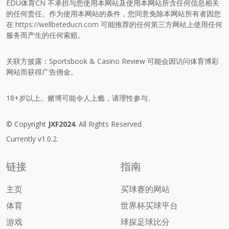
EDU体育CN 不承担与您使用本网站及使用本网站所含任何信息相关
的任何责任。作为使用本网站的条件，您同意免除本网站所有者因您
在
https://wellbeteducn.com
可能推荐的任何第三方网站上使用任何
服务而产生的任何索赔。
关联方披露：Sportsbook & Casino Review 可能会因访问体育博彩
网站而获得广告佣金。
18+岁以上。赌博可能令人上瘾，请理性参与。
© Copyright
JXF2024
. All Rights Reserved
Currently v1.0.2.
链接
指南
主页
买球赛的网站
体育
世界杯买球平台
游戏
球探足球比分