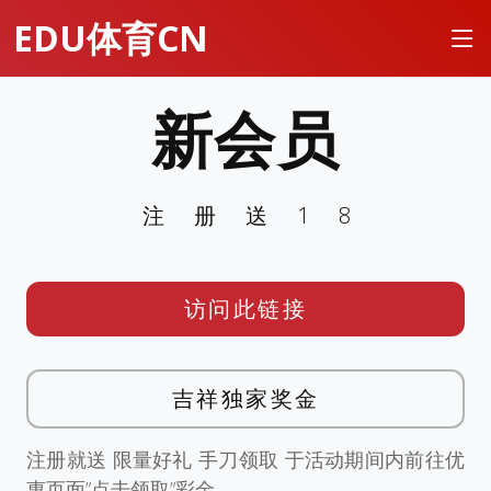
EDU体育CN
新会员
注册送18
访问此链接
吉祥独家奖金
注册就送 限量好礼 手刀领取 于活动期间内前往优
惠页面”点击领取”彩金。