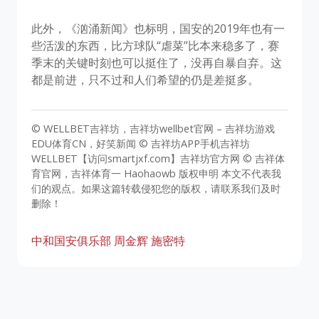
此外，《汹涌新闻》也标明，国安的2019年也有一
些活泼的东西，比方球队“虐菜”比本来稳多了，赛
季末的关键时刻也可以挺住了，没再自暴自弃。这
都是前进，只不过和人们希望的仍是差挺多。
© WELLBET吉祥坊，吉祥坊wellbet官网 – 吉祥坊游戏
EDU体育CN，好笑新闻 © 吉祥坊APP手机吉祥坊
WELLBET【访问smartjxf.com】吉祥坊官方网 © 吉祥体
育官网，吉祥体育一 Haohaowb 版权申明 本文不代表我
们的观点。如果这篇转载侵犯您的版权，请联系我们及时
删除！
中和国安俱乐部
周金辉
施密特