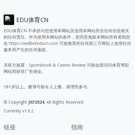
EDU体育CN
EDU体育CN 不承担与您使用本网站及使用本网站所含任何信息相关
的任何责任。作为使用本网站的条件，您同意免除本网站所有者因您
在
https://wellbeteducn.com
可能推荐的任何第三方网站上使用任何
服务而产生的任何索赔。
关联方披露：Sportsbook & Casino Review 可能会因访问体育博彩
网站而获得广告佣金。
18+岁以上。赌博可能令人上瘾，请理性参与。
© Copyright
JXF2024
. All Rights Reserved
Currently v1.0.2.
链接
指南