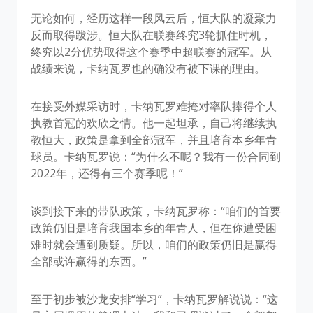
无论如何，经历这样一段风云后，恒大队的凝聚力
反而取得跋涉。恒大队在联赛终究3轮抓住时机，
终究以2分优势取得这个赛季中超联赛的冠军。从
战绩来说，卡纳瓦罗也的确没有被下课的理由。
在接受外媒采访时，卡纳瓦罗难掩对率队捧得个人
执教首冠的欢欣之情。他一起坦承，自己将继续执
教恒大，政策是拿到全部冠军，并且培育本乡年青
球员。卡纳瓦罗说：“为什么不呢？我有一份合同到
2022年，还得有三个赛季呢！”
谈到接下来的带队政策，卡纳瓦罗称：“咱们的首要
政策仍旧是培育我国本乡的年青人，但在你遭受困
难时就会遭到质疑。所以，咱们的政策仍旧是赢得
全部或许赢得的东西。”
至于初步被沙龙安排“学习”，卡纳瓦罗解说说：“这