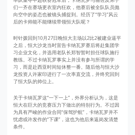
率队重夺中超联赛冠军后，卡纳瓦罗与辅佐及弟子
们一齐在赛场更衣室内狂欢，他赛后被全队队员抛
向空中的姿态也被镜头捕捉到。经历了“学习”风云
后的卡帅能不能继续带领恒大队呢？
时针拨回到10月27日晚恒大主场以2比2被建业逼平
之后，恒大沙龙当时宣告卡纳瓦罗赛后将赴集团学
习企业文化，并选用老队长郑智暂时担任球队施行
教练。不过卡纳瓦罗事实上并没有参与所谓的学
习，而是赴西亚时间短休整一番。随后他与恒大沙
龙投资人许家印进行了一次率直交流，并终究回到
了恒大队的帅位上。
关于卡纳瓦罗这“一下一上”，外界分析认为，这是
恒大在巨大的竞赛压力下做出的特别行为。不过因
为具有严峻的作业合同“保驾护航”，卡纳瓦罗并不
忧虑或许发作的“下课”，这也为他后来返岗发清楚
条件。