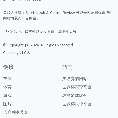
关联方披露：Sportsbook & Casino Review 可能会因访问体育博彩
网站而获得广告佣金。
18+岁以上。赌博可能令人上瘾，请理性参与。
© Copyright
JXF2024
. All Rights Reserved
Currently v1.0.2.
链接
指南
主页
买球赛的网站
体育
世界杯买球平台
游戏
球探足球比分
图片
世界杯买球平台
吉祥独家奖金