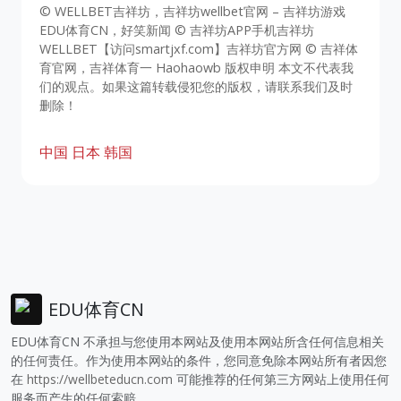
© WELLBET吉祥坊，吉祥坊wellbet官网 – 吉祥坊游戏
EDU体育CN，好笑新闻 © 吉祥坊APP手机吉祥坊
WELLBET【访问smartjxf.com】吉祥坊官方网 © 吉祥体
育官网，吉祥体育一 Haohaowb 版权申明 本文不代表我
们的观点。如果这篇转载侵犯您的版权，请联系我们及时
删除！
中国
日本
韩国
EDU体育CN
EDU体育CN 不承担与您使用本网站及使用本网站所含任何信息相关
的任何责任。作为使用本网站的条件，您同意免除本网站所有者因您
在
https://wellbeteducn.com
可能推荐的任何第三方网站上使用任何
服务而产生的任何索赔。