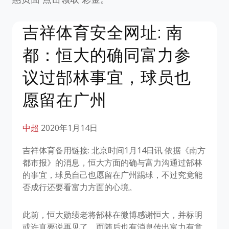
吉祥体育安全网址: 南
都：恒大的确同富力参
议过郜林事宜，球员也
愿留在广州
中超
2020年1月14日
吉祥体育备用链接: 北京时间1月14日讯 依据《南方
都市报》的消息，恒大方面的确与富力沟通过郜林
的事宜，球员自己也愿留在广州踢球，不过究竟能
否成行还要看富力方面的心境。
此前，恒大勋绩老将郜林在微博感谢恒大，并标明
或许真要说再见了，而随后也有消息传出富力有意