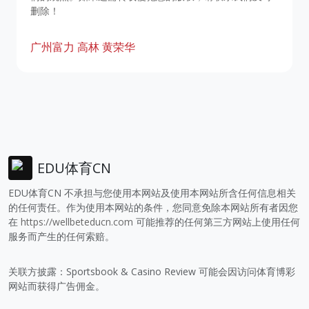
删除！
广州富力
高林
黄荣华
EDU体育CN
EDU体育CN 不承担与您使用本网站及使用本网站所含任何信息相关
的任何责任。作为使用本网站的条件，您同意免除本网站所有者因您
在
https://wellbeteducn.com
可能推荐的任何第三方网站上使用任何
服务而产生的任何索赔。
关联方披露：Sportsbook & Casino Review 可能会因访问体育博彩
网站而获得广告佣金。