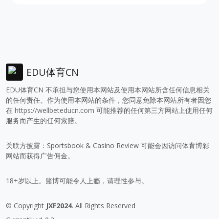
EDU体育CN
EDU体育CN 不承担与您使用本网站及使用本网站所含任何信息相关
的任何责任。作为使用本网站的条件，您同意免除本网站所有者因您
在
https://wellbeteducn.com
可能推荐的任何第三方网站上使用任何
服务而产生的任何索赔。
关联方披露：Sportsbook & Casino Review 可能会因访问体育博彩
网站而获得广告佣金。
18+岁以上。赌博可能令人上瘾，请理性参与。
© Copyright
JXF2024
. All Rights Reserved