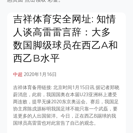
吉祥体育安全网址: 知情
人谈高雷雷言辞：大多
数国脚级球员在西乙A和
西乙B水平
中超
2020年1月16日
吉祥体育备用链接: 北京时间1月15日讯 据记者郑晓
蔚消息，此前，我国国奥在本届U23亚洲杯上遭受
两连败，提早无缘2020东京奥运会。赛后，我国足
协主席陈戌源标明我国足球不能只靠一个武磊，要
送更多的人出国留洋。今日，正在西乙B踢球的我
国球员高雷雷也对此宣告了自己的观念。