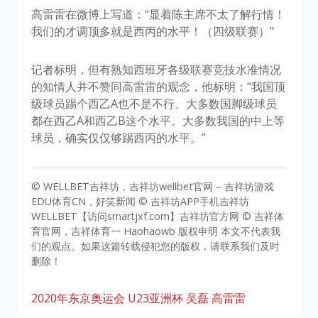
高雷雷在微博上写道：“显着陈主席不太了解行情！
我们的才调顶多就是西丙的水平！（四级联赛）”
记者标明，但有熟知西班牙各级联赛竞技水准情况
的知情人并不赞同高雷雷的观念，他标明：“我国顶
级球员踢个西乙A也不是不行。大多数国脚级球员
都在西乙A和西乙B这个水平。大多数我国的中上等
球员，确实仅仅够踢西丙的水平。”
© WELLBET吉祥坊，吉祥坊wellbet官网 – 吉祥坊游戏
EDU体育CN，好笑新闻 © 吉祥坊APP手机吉祥坊
WELLBET【访问smartjxf.com】吉祥坊官方网 © 吉祥体
育官网，吉祥体育一 Haohaowb 版权申明 本文不代表我
们的观点。如果这篇转载侵犯您的版权，请联系我们及时
删除！
2020年东京奥运会
U23亚洲杯
吴磊
高雷雷