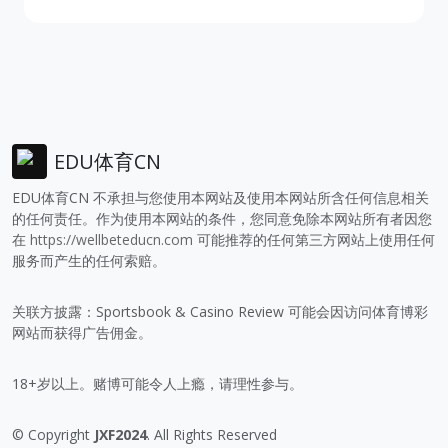
EDU体育CN
EDU体育CN 不承担与您使用本网站及使用本网站所含任何信息相关
的任何责任。作为使用本网站的条件，您同意免除本网站所有者因您
在
https://wellbeteducn.com
可能推荐的任何第三方网站上使用任何
服务而产生的任何索赔。
关联方披露：Sportsbook & Casino Review 可能会因访问体育博彩
网站而获得广告佣金。
18+岁以上。赌博可能令人上瘾，请理性参与。
© Copyright
JXF2024
. All Rights Reserved