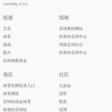
Currently v1.0.2.
链接
指南
主页
买球赛的网站
体育
世界杯买球平台
游戏
球探足球比分
图片
世界杯买球平台
吉祥独家奖金
项目
社区
体育官网登录入口
九游会
体育网投
冠军
买球站现金体育
凯发
靠谱的买球站
优博