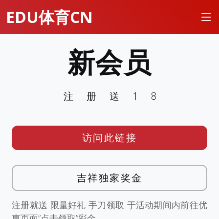
EDU体育CN
新会员
注册送18
访问此链接
吉祥独家奖金
注册就送 限量好礼 手刀领取 于活动期间内前往优
惠页面”点击领取”彩金。