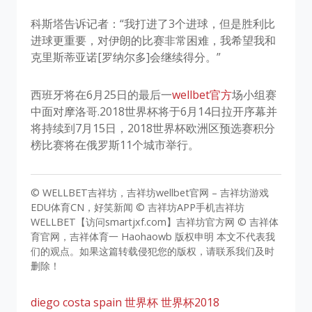
科斯塔告诉记者：“我打进了3个进球，但是胜利比
进球更重要，对伊朗的比赛非常困难，我希望我和
克里斯蒂亚诺[罗纳尔多]会继续得分。”
西班牙将在6月25日的最后一
wellbet官方
场小组赛
中面对摩洛哥.2018世界杯将于6月14日拉开序幕并
将持续到7月15日，2018世界杯欧洲区预选赛积分
榜比赛将在俄罗斯11个城市举行。
© WELLBET吉祥坊，吉祥坊wellbet官网 – 吉祥坊游戏
EDU体育CN，好笑新闻 © 吉祥坊APP手机吉祥坊
WELLBET【访问smartjxf.com】吉祥坊官方网 © 吉祥体
育官网，吉祥体育一 Haohaowb 版权申明 本文不代表我
们的观点。如果这篇转载侵犯您的版权，请联系我们及时
删除！
diego costa
spain
世界杯
世界杯2018