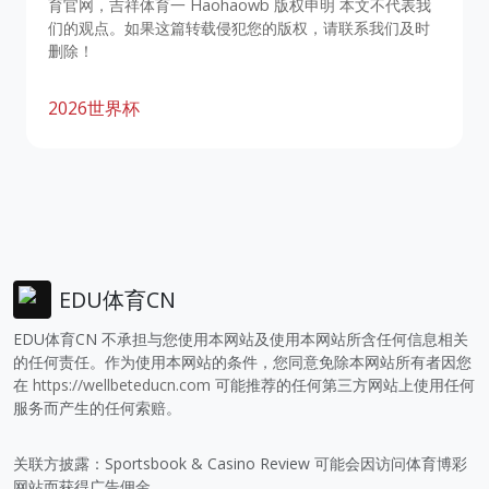
育官网，吉祥体育一 Haohaowb 版权申明 本文不代表我
们的观点。如果这篇转载侵犯您的版权，请联系我们及时
删除！
2026世界杯
EDU体育CN
EDU体育CN 不承担与您使用本网站及使用本网站所含任何信息相关
的任何责任。作为使用本网站的条件，您同意免除本网站所有者因您
在
https://wellbeteducn.com
可能推荐的任何第三方网站上使用任何
服务而产生的任何索赔。
关联方披露：Sportsbook & Casino Review 可能会因访问体育博彩
网站而获得广告佣金。