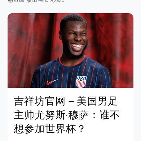
吉祥坊官网 – 美国男足
主帅尤努斯·穆萨：谁不
想参加世界杯？