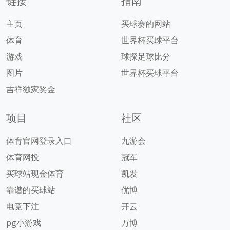
链接
指南
主页
买球赛的网站
体育
世界杯买球平台
游戏
球探足球比分
图片
世界杯买球平台
吉祥独家奖金
项目
社区
体育官网登录入口
九游会
体育网投
冠军
买球站现金体育
凯发
靠谱的买球站
优博
电竞下注
开云
pg小游戏
万博