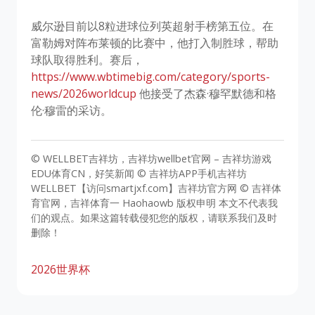
威尔逊目前以8粒进球位列英超射手榜第五位。在
富勒姆对阵布莱顿的比赛中，他打入制胜球，帮助
球队取得胜利。赛后，
https://www.wbtimebig.com/category/sports-
news/2026worldcup
他接受了杰森·穆罕默德和格
伦·穆雷的采访。
© WELLBET吉祥坊，吉祥坊wellbet官网 – 吉祥坊游戏
EDU体育CN，好笑新闻 © 吉祥坊APP手机吉祥坊
WELLBET【访问smartjxf.com】吉祥坊官方网 © 吉祥体
育官网，吉祥体育一 Haohaowb 版权申明 本文不代表我
们的观点。如果这篇转载侵犯您的版权，请联系我们及时
删除！
2026世界杯