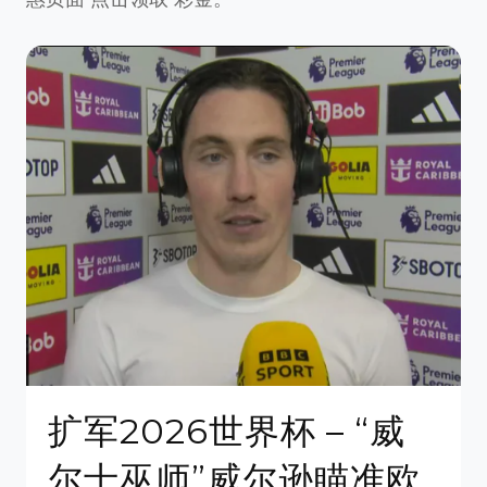
扩军2026世界杯 – “威
尔士巫师”威尔逊瞄准欧