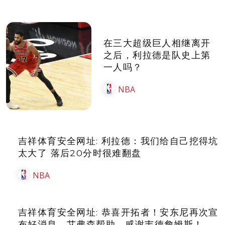
在三大超级巨人相继离开
之后，利拉德是队史上第
一人吗？
NBA
吉祥体育安全网址: 利拉德：我们给自己挖得坑
太大了 落后20分时很难翻盘
NBA
吉祥体育安全网址: 恭喜开拓者！安东尼再次宣
布好消息，艾弗森帮助，感谢韦德詹姆斯！