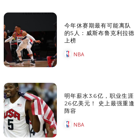
今年休赛期最有可能离队
的5人：威斯布鲁克利拉德
上榜
NBA
明年薪水3.6亿，职业生涯
26亿美元！ 史上最强重逢
阵容
NBA