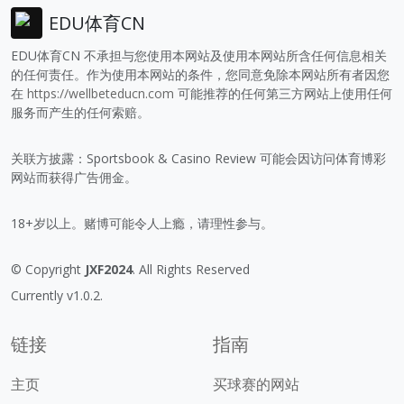
EDU体育CN
EDU体育CN 不承担与您使用本网站及使用本网站所含任何信息相关
的任何责任。作为使用本网站的条件，您同意免除本网站所有者因您
在
https://wellbeteducn.com
可能推荐的任何第三方网站上使用任何
服务而产生的任何索赔。
关联方披露：Sportsbook & Casino Review 可能会因访问体育博彩
网站而获得广告佣金。
18+岁以上。赌博可能令人上瘾，请理性参与。
© Copyright
JXF2024
. All Rights Reserved
Currently v1.0.2.
链接
指南
主页
买球赛的网站