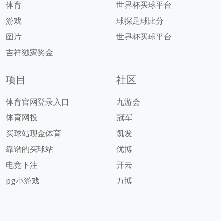
体育
世界杯买球平台
游戏
球探足球比分
图片
世界杯买球平台
吉祥独家奖金
项目
社区
体育官网登录入口
九游会
体育网投
冠军
买球站现金体育
凯发
靠谱的买球站
优博
电竞下注
开云
pg小游戏
万博