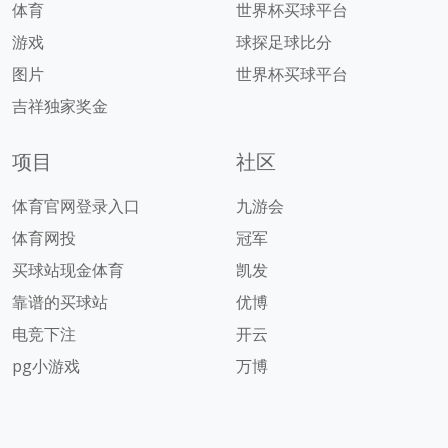
体育
世界杯买球平台
游戏
球探足球比分
图片
世界杯买球平台
吉祥独家奖金
项目
社区
体育官网登录入口
九游会
体育网投
冠军
买球站现金体育
凯发
靠谱的买球站
优博
电竞下注
开云
pg小游戏
万博