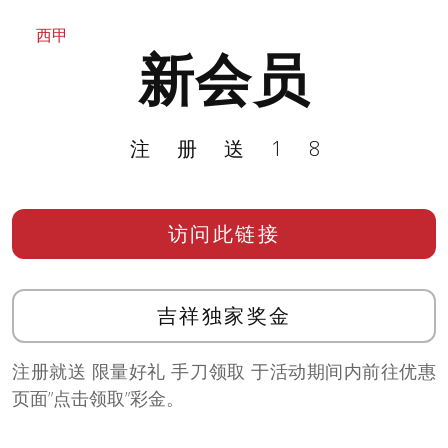
西甲
新会员
注册送18
访问此链接
吉祥独家奖金
注册就送 限量好礼 手刀领取 于活动期间内前往优惠
页面”点击领取”彩金。