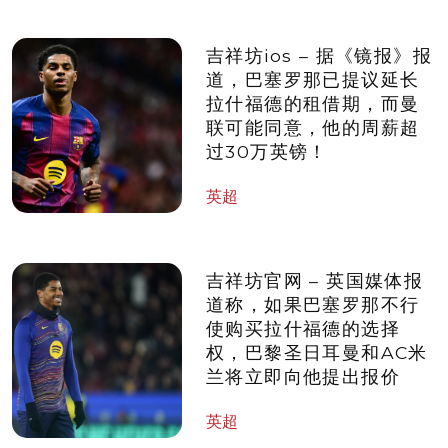
吉祥坊ios – 据《镜报》报
道，巴塞罗那已提议延长
拉什福德的租借期，而曼
联可能同意，他的周薪超
过30万英镑！
英超
吉祥坊官网 – 英国媒体报
道称，如果巴塞罗那不行
使购买拉什福德的选择
权，巴黎圣日耳曼和AC米
兰将立即向他提出报价
英超