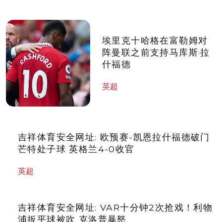
埃里克十哈格在富勒姆对
阵曼联之前支持马库斯·拉
什福德
英超
吉祥体育安全网址: 欧预赛-凯恩拉什福德破门
芒特处子球 英格兰4-0收官
英超
吉祥体育安全网址: VAR十分钟2次抢戏！利物
浦扳平球被吹 克洛普暴怒