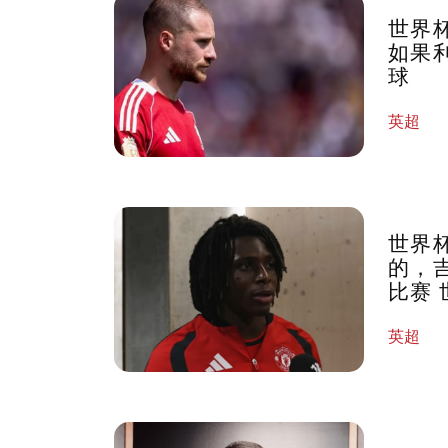
世界
如果
球
英超
世界
的，
比赛
英超