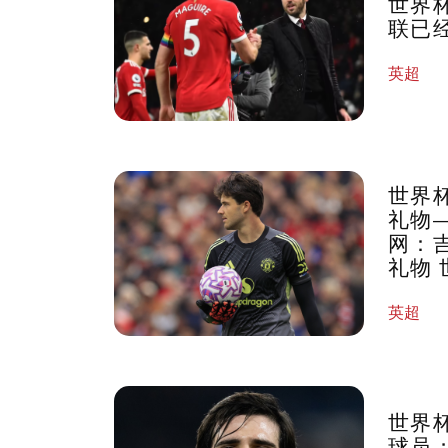
世界
联已
英超
世界
礼物
网：
礼物
英超
世界
球员；