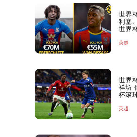
世界
利塞、
世界
英超
世界
祥坊
杯滚
英超