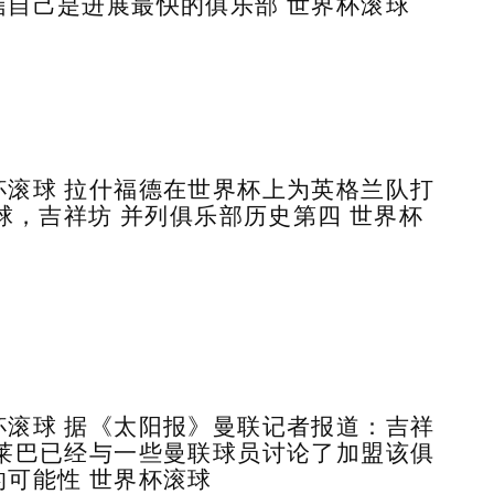
信自己是进展最快的俱乐部 世界杯滚球
杯滚球 拉什福德在世界杯上为英格兰队打
 球，吉祥坊 并列俱乐部历史第四 世界杯
杯滚球 据《太阳报》曼联记者报道：吉祥
巴莱巴已经与一些曼联球员讨论了加盟该俱
的可能性 世界杯滚球