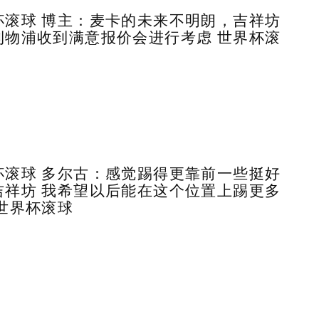
杯滚球 博主：麦卡的未来不明朗，吉祥坊
利物浦收到满意报价会进行考虑 世界杯滚
杯滚球 多尔古：感觉踢得更靠前一些挺好
吉祥坊 我希望以后能在这个位置上踢更多
 世界杯滚球