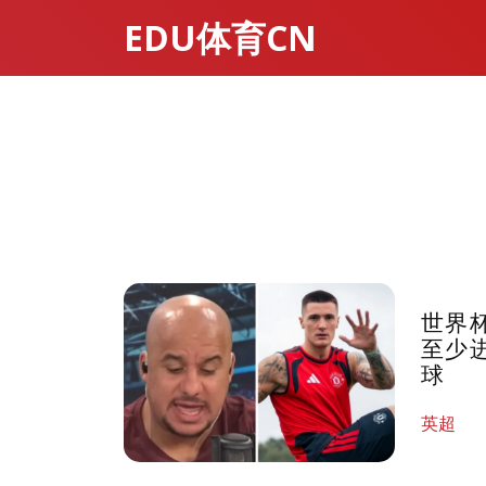
EDU体育CN
世界
至少
球
英超