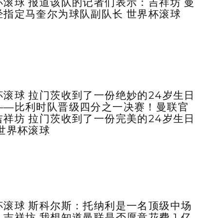
杯滚球 报道该队的记者们表示：吉祥坊 曼
经指定马奎尔为球队副队长 世界杯滚球
杯滚球 拉门茨收到了一份绝妙的24岁生日
——比利时队晋级四分之一决赛！曼联官
吉祥坊 拉门茨收到了一份完美的24岁生日
 世界杯滚球
杯滚球 斯科尔斯：托纳利是一名顶级中场
吉祥坊 我想知道曼联是否愿意花费 1 亿