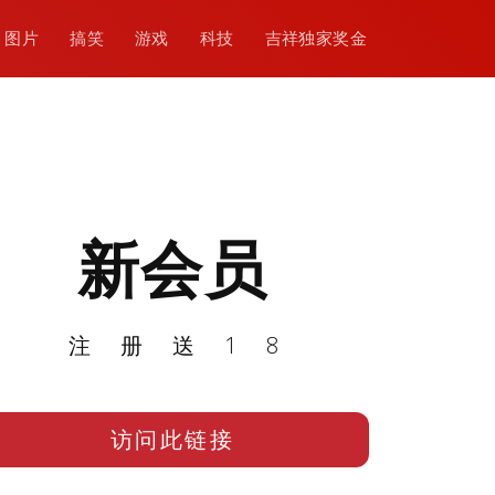
图片
搞笑
游戏
科技
吉祥独家奖金
新会员
注册送18
访问此链接