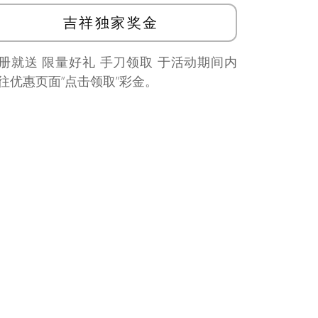
吉祥独家奖金
册就送 限量好礼 手刀领取 于活动期间内
往优惠页面”点击领取”彩金。