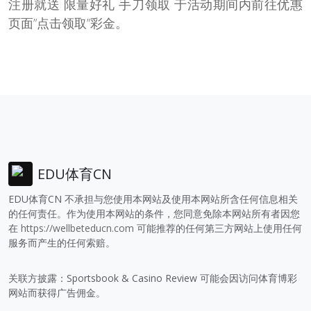
注册就送 限量好礼 手刀领取 于活动期间内前往优惠
页面”点击领取”彩金。
EDU体育CN
EDU体育CN 不承担与您使用本网站及使用本网站所含任何信息相关
的任何责任。作为使用本网站的条件，您同意免除本网站所有者因您
在
https://wellbeteducn.com
可能推荐的任何第三方网站上使用任何
服务而产生的任何索赔。
关联方披露：Sportsbook & Casino Review 可能会因访问体育博彩
网站而获得广告佣金。