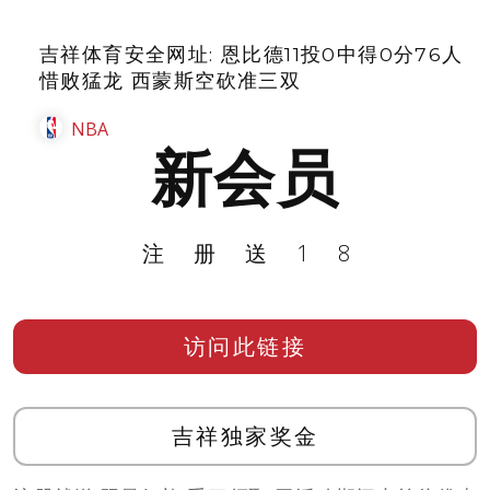
吉祥体育安全网址: 恩比德11投0中得0分76人
惜败猛龙 西蒙斯空砍准三双
NBA
新会员
注册送18
访问此链接
吉祥独家奖金