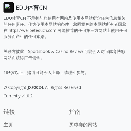
EDU体育CN
EDU体育CN 不承担与您使用本网站及使用本网站所含任何信息相关
的任何责任。作为使用本网站的条件，您同意免除本网站所有者因您
在
https://wellbeteducn.com
可能推荐的任何第三方网站上使用任何
服务而产生的任何索赔。
关联方披露：Sportsbook & Casino Review 可能会因访问体育博彩
网站而获得广告佣金。
18+岁以上。赌博可能令人上瘾，请理性参与。
© Copyright
JXF2024
. All Rights Reserved
Currently v1.0.2.
链接
指南
主页
买球赛的网站