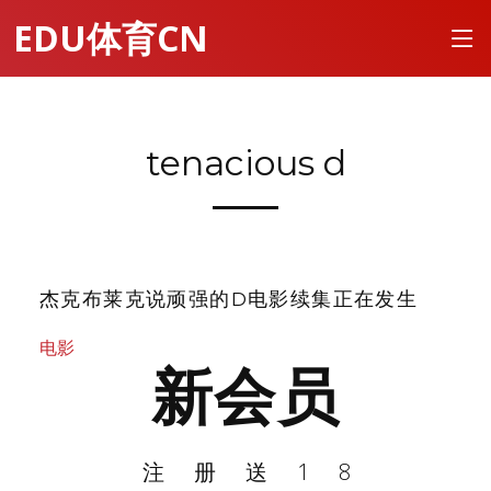
EDU体育CN
tenacious d
杰克布莱克说顽强的D电影续集正在发生
电影
新会员
注册送18