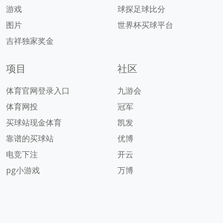
游戏
球探足球比分
图片
世界杯买球平台
吉祥独家奖金
项目
社区
体育官网登录入口
九游会
体育网投
冠军
买球站现金体育
凯发
靠谱的买球站
优博
电竞下注
开云
pg小游戏
万博