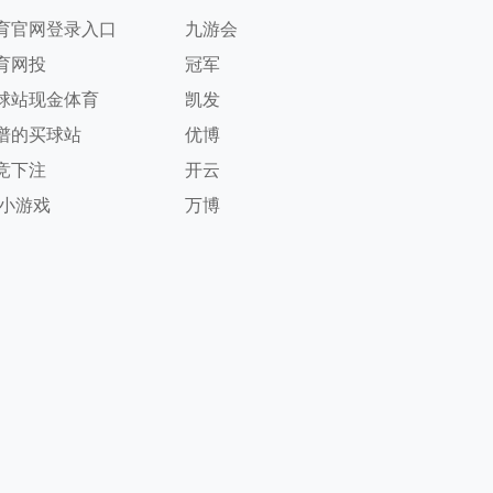
育官网登录入口
九游会
育网投
冠军
球站现金体育
凯发
谱的买球站
优博
竞下注
开云
g小游戏
万博