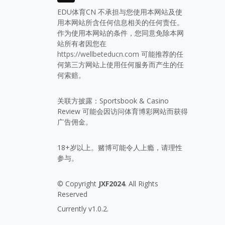
EDU体育CN 不承担与您使用本网站及使
用本网站所含任何信息相关的任何责任。
作为使用本网站的条件，您同意免除本网
站所有者因您在
https://wellbeteducn.com
可能推荐的任
何第三方网站上使用任何服务而产生的任
何索赔。
关联方披露：Sportsbook & Casino
Review 可能会因访问体育博彩网站而获得
广告佣金。
18+岁以上。赌博可能令人上瘾，请理性
参与。
© Copyright
JXF2024
. All Rights
Reserved
Currently v1.0.2.