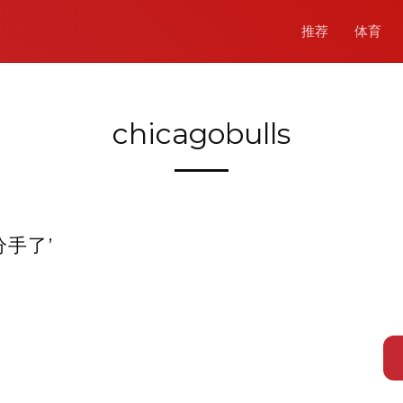
推荐
体育
chicagobulls
手了’