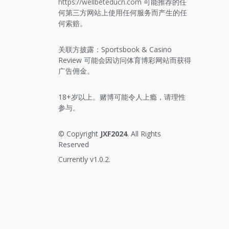
https://wellbeteducn.com
可能推荐的任
何第三方网站上使用任何服务而产生的任
何索赔。
关联方披露：Sportsbook & Casino
Review 可能会因访问体育博彩网站而获得
广告佣金。
18+岁以上。赌博可能令人上瘾，请理性
参与。
© Copyright
JXF2024
. All Rights
Reserved
Currently v1.0.2.